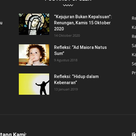
“Kejujuran Bukan Kepalsuan”:
R
tu
Renungan, Kamis 15 Oktober
Ka
2020
14 Oktober 2020
Re
S
Refleksi: “Ad Maiora Natus
Sum”
K
9 Agustus 2018
S
Pr
Refleksi: “Hidup dalam
Kebenaran”
13 Januari 2019
tang Kami:
I