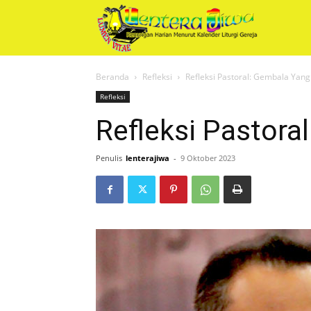
Renungan
Beranda
Refleksi
Refleksi Pastoral: Gembala Yang
Harian
Refleksi
Refleksi Pastora
Lentera
Penulis
lenterajiwa
-
9 Oktober 2023
Jiwa