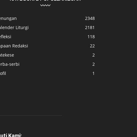
enungan
2348
lender Liturgi
2181
fleksi
118
apaan Redaksi
22
atekese
2
erba-serbi
2
ofil
1
kuti Kami: