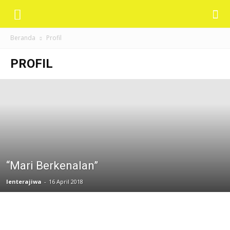
Renungan
Beranda
Profil
Harian
PROFIL
Lentera
Jiwa
“Mari Berkenalan”
lenterajiwa
-
16 April 2018