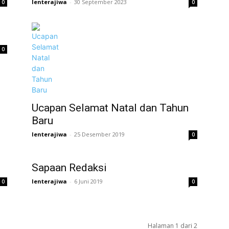
lenterajiwa
-
30 September 2023
0
0
0
Ucapan Selamat Natal dan Tahun
Baru
lenterajiwa
-
25 Desember 2019
0
Sapaan Redaksi
lenterajiwa
-
6 Juni 2019
0
0
Halaman 1 dari 2