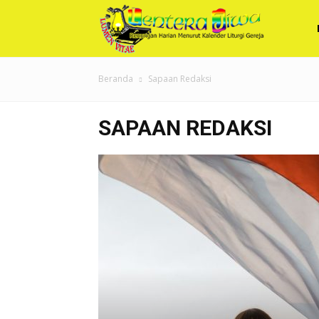
Renungan
Beranda
Sapaan Redaksi
Harian
SAPAAN REDAKSI
Lentera
Jiwa