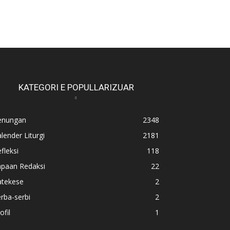
KATEGORI E POPULLARIZUAR
enungan
2348
lender Liturgi
2181
fleksi
118
apaan Redaksi
22
atekese
2
rba-serbi
2
ofil
1