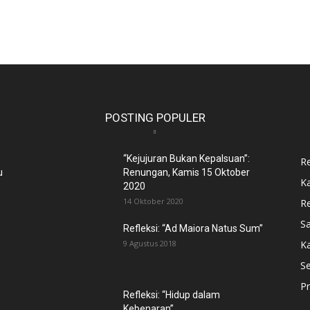
POSTING POPULER
“Kejujuran Bukan Kepalsuan”:
R
u
Renungan, Kamis 15 Oktober
Ka
2020
14 Oktober 2020
Re
S
Refleksi: “Ad Maiora Natus Sum”
9 Agustus 2018
K
Se
Pr
Refleksi: “Hidup dalam
Kebenaran”