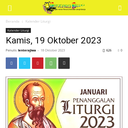
Renungan
Beranda
Kalender Liturgi
Kalender Liturgi
Harian
Kamis, 19 Oktober 2023
Penulis
lenterajiwa
-
18 Oktober 2023
626
0
Lentera
Jiwa