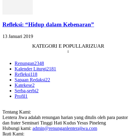
Refleksi: “Hidup dalam Kebenaran”
13 Januari 2019
KATEGORI E POPULLARIZUAR
Renungan
2348
Kalender Liturgi
2181
Refleksi
118
Sapaan Redaksi
22
Katekese
2
Serba-serbi
2
Profil
1
Tentang Kami:
Lentera Jiwa adalah renungan harian yang ditulis oleh para pastor
dan frater Seminari Tinggi Hati Kudus Yesus Pineleng
Hubungi kami:
admin@renunganlenterajiwa.com
Ikuti Kami: