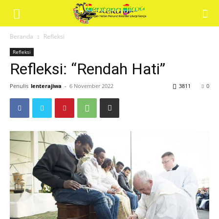
Renungan
Beranda
Refleksi
Refleksi
Harian
Refleksi: “Rendah Hati”
Penulis
lenterajiwa
-
6 November 2022
3811
0
Lentera
Jiwa